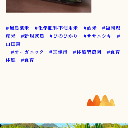
#無農薬米 #化学肥料不使用米 #酒米 #福岡県
産米 #新規就農 #ひのひかり
#ササニシキ
#
山田錦
#オーガニック #宗像市 #体験型農園 #食育
体験 #食育